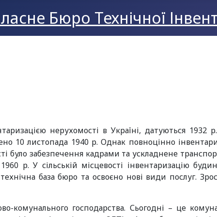
ласне Бюро Технічної Інвент
нтаризацією нерухомості в Україні, датуються 1932 
ено 10 листопада 1940 р. Однак повноцінно інвентари
ті було забезпечення кадрами та ускладнене трансп
1960 р. У сільській місцевості інвентаризацію будин
-технічна база бюро та освоєно нові види послуг. З
о-комунального господарства. Сьогодні – це комун