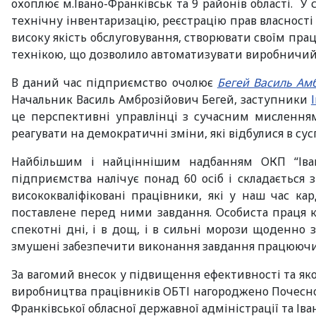
охоплює м.Івано-Франківськ та 9 районів області. У
технічну інвентаризацію, реєстрацію прав власності
високу якість обслуговування, створювати своїм пра
технікою, що дозволило автоматизувати виробничий
В даний час підприємство очолює
Бегей Василь Ам
Начальник Василь Амброзійович Бегей, заступники
це перспективні управлінці з сучасним мислення
реагувати на демократичні зміни, які відбулися в сусп
Найбільшим і найціннішим надбанням ОКП “Івано
підприємства налічує понад 60 осіб і складається 
висококваліфіковані працівники, які у наш час к
поставлене перед ними завдання. Особиста праця к
спекотні дні, і в дощ, і в сильні морози щоденно 
змушені забезпечити виконання завдання працюючи і у
За вагомий внесок у підвищення ефективності та яко
виробництва працівників ОБТІ нагороджено Почесно
Франківської обласної державної адміністрації та І