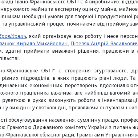
 складі Івано-Франківського ОБТІ є 4 виробничих відді
 нерухомого майна та експертну оцінку майна, майнов
цівникам необхідні умови для творчої і продуктивної 
 та управлінський процес, починаючи від прийому зам
брозійович
, який організовує всю роботу і несе персо
Іванюк Кирило Михайлович
,
Пітеляк Андрій Васильови
м, здатні приймати виважені рішення, працюючи в н
ільстві.
-Франківське ОБТІ” є створення згуртованого, др
з різних підрозділів, в яких працюють різні люди. Т
ардинальних економічних перетворень вдосконалюют
ожного працівника важлива, але найбільш вагомий вн
з рулеткою в руках виконують роботи з інвентаризац
 вихідні і у святкові дні, проявляючи ентузіазм і нап
сті обслуговування населення, сумлінну працю, професі
ю Грамотою Державного комітету України з питань жи
вано-Франківської обласної ради, Грамотами Управління