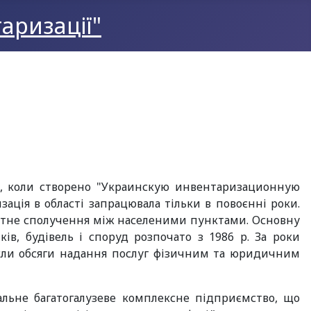
аризації"
р., коли створено "Украинскую инвентаризационную
зація в області запрацювала тільки в повоєнні роки.
ортне сполучення між населеними пунктами. Основну
ків, будівель і споруд розпочато з 1986 р. За роки
росли обсяги надання послуг фізичним та юридичним
альне багатогалузеве комплексне підприємство, що