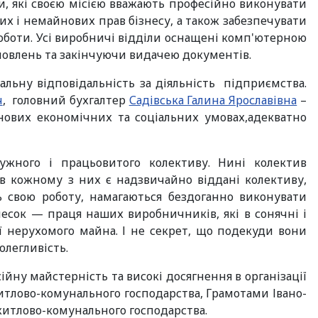
ли, які своєю місією вважають професійно виконувати
их і немайнових прав бізнесу, а також забезпечувати
роботи. Усі виробничі відділи оснащені комп'ютерною
овлень та закінчуючи видачею документів.
нальну відповідальність за діяльність підприємства.
ч
, головний бухгалтер
Садівська Галина Ярославівна
–
ових економічних та соціальних умовах,адекватно
ужного і працьовитого колективу. Нині колектив
а в кожному з них є надзвичайно віддані колективу,
ь свою роботу, намагаються бездоганно виконувати
есок — праця наших виробничників, які в сонячні і
ії нерухомого майна. І не секрет, що подекуди вони
олегливість.
йну майстерність та високі досягнення в організації
тлово-комунального господарства, Грамотами Івано-
 житлово-комунального господарства.